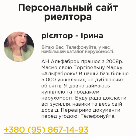
Персональный сайт
риелтора
рієлтор - Ірина
Вітаю Вас. Телефонуйте, у нас
найбільший каталог нерухомості.
АН Альфаброк працює з 2008р.
Маємо свою Торгівельну Марку
«Альфаброк»! В нашій базі більше
5 000 унікальних, не дублюючих
об’єктів. Я давно займаюсь
купівлею та продажем
нерухомості. Буду рада докласти
всі зусилля, навики та весь свій
досвід. Перевіримо документи
перед угодою! Телефонуйте.
+380 (95) 867-14-93