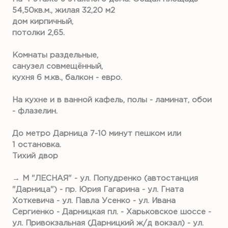
54,50кв.м., жилая 32,20 м2
дом кирпичный,
потолки 2,65.
Комнаты раздельные,
санузел совмещённый,
кухня 6 м.кв., балкон - евро.
На кухне и в ванной кафель, полы - ламинат, обои
- флазелин.
До метро Дарница 7-10 минут пешком или
1 остановка.
Тихий двор
→ М "ЛЕСНАЯ" - ул. Попудренко (автостанция
"Дарница") - пр. Юрия Гагарина - ул. Гната
Хоткевича - ул. Павла Усенко - ул. Ивана
Сергиенко - Дарницкая пл. - Харьковское шоссе -
ул. Привокзальная (Дарницкий ж/д вокзал) - ул.