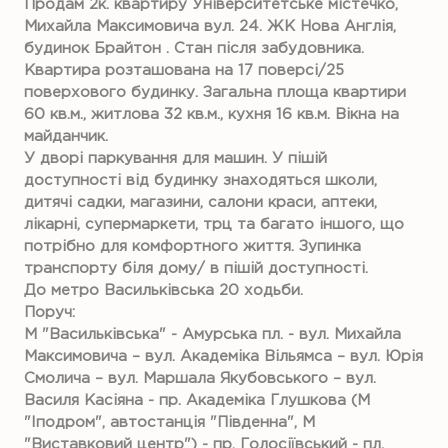
Продам 2к. квартиру Університетське містечко,
Михайла Максимовича вул. 24. ЖК Нова Англія,
будинок Брайтон . Стан після забудовника.
Квартира розташована на 17 поверсі/25
поверхового будинку. Загальна площа квартири
60 кв.м., житлова 32 кв.м., кухня 16 кв.м. Вікна на
майданчик.
У дворі паркування для машин. У пішій
доступності від будинку знаходяться школи,
дитячі садки, магазини, салони краси, аптеки,
лікарні, супермаркети, трц та багато іншого, що
потрібно для комфортного життя. Зупинка
транспорту біля дому/ в пішій доступності.
До метро Васильківська 20 ходьби.
Поруч:
М "Васильківська" - Амурська пл. - вул. Михайла
Максимовича – вул. Академіка Вільямса – вул. Юрія
Смолича – вул. Маршала Якубовського – вул.
Василя Касіяна - пр. Академіка Глушкова (М
"Іподром", автостанція "Південна", М
"Виставковий центр") - пр. Голосіївський - пл.