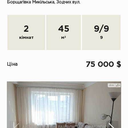
Борщагівка Микільська, Зодчих вул.
2
45
9
/
9
кімнат
м
2
9
75 000 $
Ціна