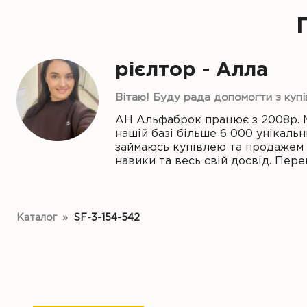
рієлтор - Алла
Вітаю! Буду рада допомогти з куп
АН Альфаброк працює з 2008р. 
нашій базі більше 6 000 унікальн
займаюсь купівлею та продажем н
навики та весь свій досвід. Пе
Каталог
»
SF-3-154-542