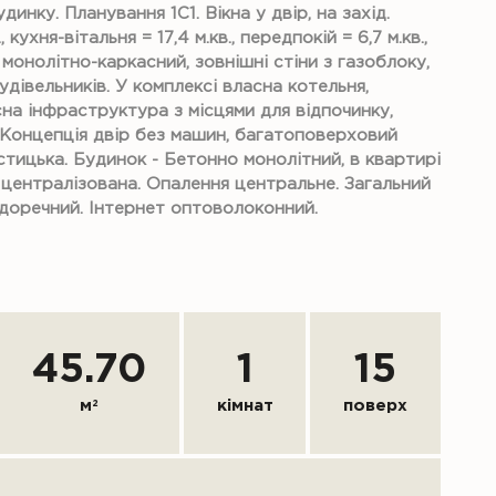
инку. Планування 1С1. Вікна у двір, на захід.
кухня-вітальня = 17,4 м.кв., передпокій = 6,7 м.кв.,
ім монолітно-каркасний, зовнішні стіни з газоблоку,
дівельників. У комплексі власна котельня,
а інфраструктура з місцями для відпочинку,
 Концепція двір без машин, багатоповерховий
стицька. Будинок - Бетонно монолітний, в квартирі
- централізована. Опалення центральне. Загальний
. доречний. Інтернет оптоволоконний.
45.70
1
15
м
2
кімнат
поверх