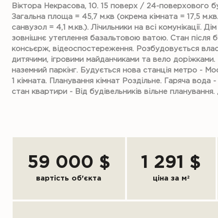
Віктора Некрасова, 10. 15 поверх / 24-поверхового буд
Загальна площа = 45,7 м.кв (окрема кімната = 17,5 м.кв., 
санвузол = 4,1 м.кв.). Лічильники на всі комунікації. Д
зовнішнє утеплення базальтовою ватою. Стан після бу
консьєрж, відеоспостереження. Розбудовується власн
дитячими, ігровими майданчиками та вело доріжками.
наземний паркінг. Будується нова станція метро - Мо
1 кімната. Планування кімнат Роздільне. Гаряча вода 
стан квартири - Від будівельників вільне планування
59 000 $
1 291 $
вартість об'єкта
ціна за м
2