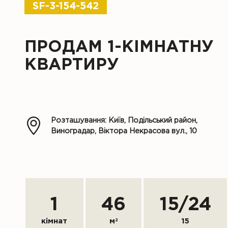
SF-3-154-542
ПРОДАМ 1-КІМНАТНУ
КВАРТИРУ
Розташування: Київ, Подільський район,
Виноградар, Віктора Некрасова вул., 10
1
46
15
/
24
кімнат
м
2
15