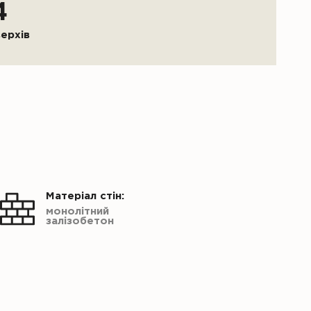
4
верхів
Матеріал стін:
монолітний
залізобетон