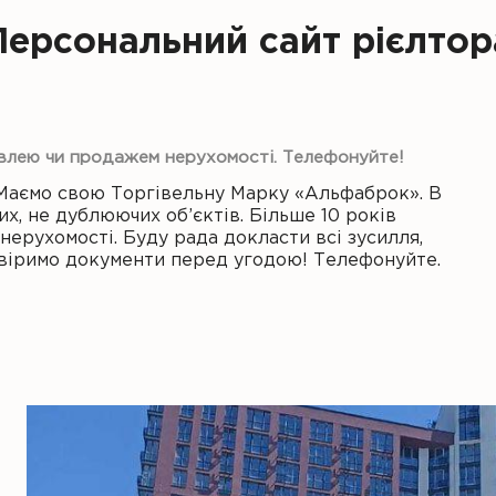
Персональний сайт рієлтор
івлею чи продажем нерухомості. Телефонуйте!
Маємо свою Торгівельну Марку «Альфаброк». В
их, не дублюючих об’єктів. Більше 10 років
ерухомості. Буду рада докласти всі зусилля,
ревіримо документи перед угодою! Телефонуйте.