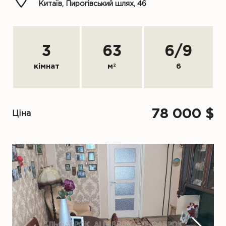
Китаїв, Пирогівський шлях, 46
3
63
6
/
9
кімнат
м
2
6
78 000 $
Ціна