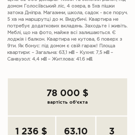
домом Голосіївський ліс, 4 озера, в 5хв пішки
затока Дніпра. Магазини, школа, садок - все поруч.
5 хв на маршрутці до м. Видубичі. Квартира не
потребує додаткових вкладень. Заходьте і живіть.
Меблі, що на фото, майже всі залишаються. Є
лоджія і балкон. Квартира не кутова, 6 поверх з
9ти. Як бонус: під домом є свій гараж! Площа
квартири: – Загальна: 63,1 м² – Кухня: 7,5 м² –
Санвузол: 4,4 м² – Житлова: 41.6 м².
78 000 $
вартість об'єкта
1 236 $
63.10
3