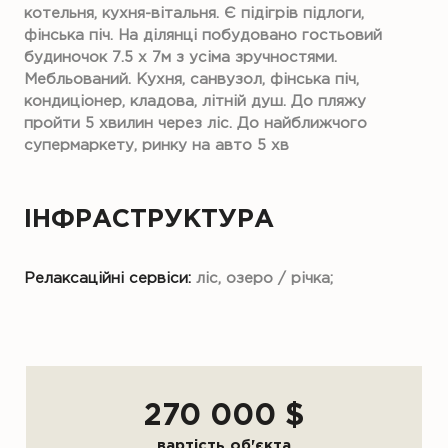
котельня, кухня-вітальня. Є підігрів підлоги,
фінська піч. На ділянці побудовано гостьовий
будиночок 7.5 х 7м з усіма зручностями.
Мебльований. Кухня, санвузол, фінська піч,
кондиціонер, кладова, літній душ. До пляжу
пройти 5 хвилин через ліс. До найближчого
супермаркету, ринку на авто 5 хв
ІНФРАСТРУКТУРА
Релаксаційні сервіси:
ліс, озеро / річка;
270 000 $
вартість об'єкта