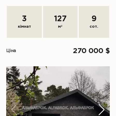
3
127
9
кімнат
м
2
сот.
270 000 $
Ціна