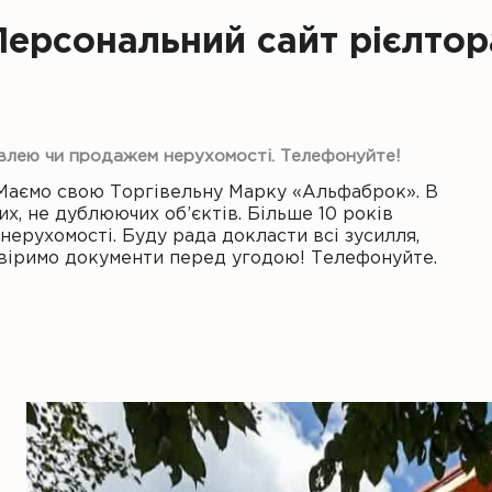
Персональний сайт рієлтор
івлею чи продажем нерухомості. Телефонуйте!
Маємо свою Торгівельну Марку «Альфаброк». В
их, не дублюючих об’єктів. Більше 10 років
ерухомості. Буду рада докласти всі зусилля,
ревіримо документи перед угодою! Телефонуйте.