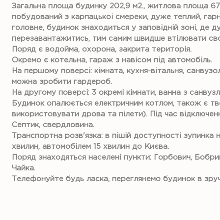
Загальна площа будинку 202,9 м2., житлова площа 67,1
побудований з карпацькоі смереки, дуже теплий, гарн
головне, будинок знаходиться у заповідній зоні, де д
перезавантажитись, тим самим швидше втілювати свої
Поряд є водойма, охорона, закрита територія.
Окремо є котельна, гараж з навісом під автомобіль.
На першому поверсі: кімната, кухня-вітальня, санвузо
можна зробити гардероб.
На другому поверсі: 3 окремі кімнати, ванна з санвузл
Будинок опалюється електричним котлом, також є тв
використовувати дрова та пілети). Під час відключен
Септик, свердловина.
Транспортна розв'язка: в пішій доступності зупинка 
хвилин, автомобілем 15 хвилин до Києва.
Поряд знаходяться населені пункти: Горбович, Бобриц
Чайка.
Телефонуйте будь ласка, переглянемо будинок в зруч