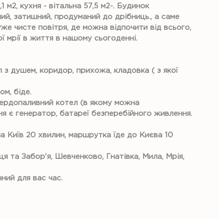
 м2, кухня - вітальна 57,5 м2-. Будинок
ий, затишний, продуманий до дрібниць., а саме
уже чисте повітря, де можна відпочити від всього,
 мрії в життя в нашому сьогоденні.
л з душем, коридор, прихожа, кладовка ( з якої
ом, біде.
ердопаливний котел (в якому можна
ня є генератор, батареї безперебійного живлення.
на Київ 20 хвилин, маршрутка їде до Києва 10
я та Забор'я, Шевченково, Гнатівка, Мила, Мрія,
ний для вас час.