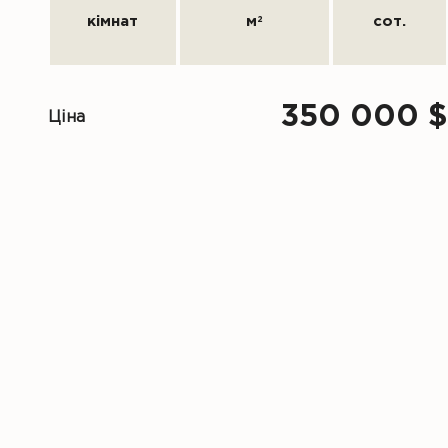
кімнат
м
2
сот.
350 000 $
Ціна