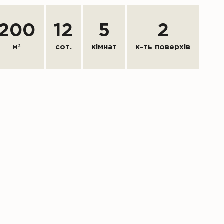
200
12
5
2
м
2
сот.
кімнат
к-ть поверхів