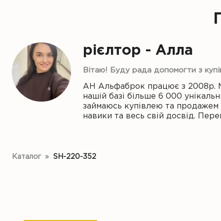
рієлтор - Алла
Вітаю! Буду рада допомогти з куп
АН Альфаброк працює з 2008р. 
нашій базі більше 6 000 унікальн
займаюсь купівлею та продажем н
навики та весь свій досвід. Пе
Каталог
»
SH-220-352