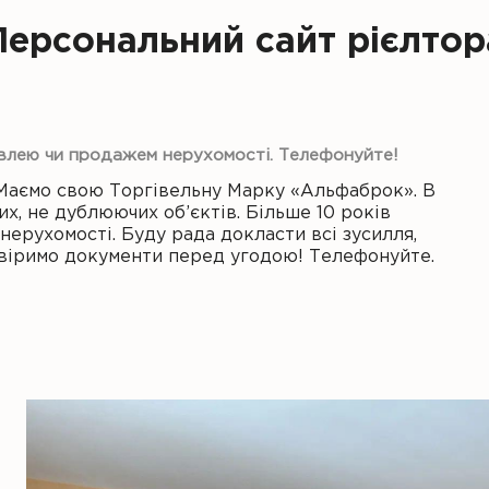
Персональний сайт рієлтор
івлею чи продажем нерухомості. Телефонуйте!
Маємо свою Торгівельну Марку «Альфаброк». В
их, не дублюючих об’єктів. Більше 10 років
ерухомості. Буду рада докласти всі зусилля,
ревіримо документи перед угодою! Телефонуйте.