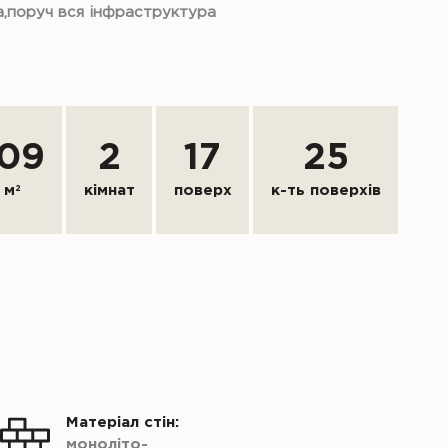
а,поруч вся інфраструктура
109
2
17
25
м
2
кімнат
поверх
к-ть поверхів
Матеріал стін:
моноліто-