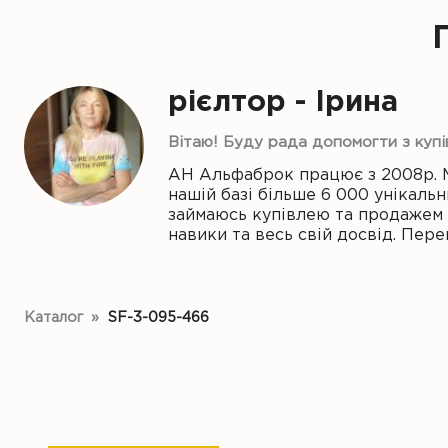
рієлтор - Ірина
Вітаю! Буду рада допомогти з куп
АН Альфаброк працює з 2008р. 
нашій базі більше 6 000 унікальн
займаюсь купівлею та продажем н
навики та весь свій досвід. Пе
Каталог
»
SF-3-095-466