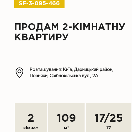
SF-3-095-466
ПРОДАМ 2-КІМНАТНУ
КВАРТИРУ
Розташування: Київ, Дарницький район,
Позняки, Срібнокільська вул., 2А
2
109
17
/
25
кімнат
м
2
17