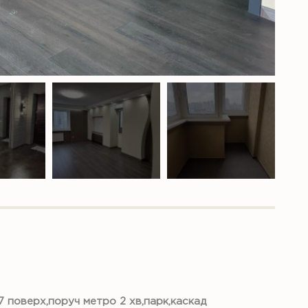
7 поверх,поруч метро 2 хв,парк,каскад