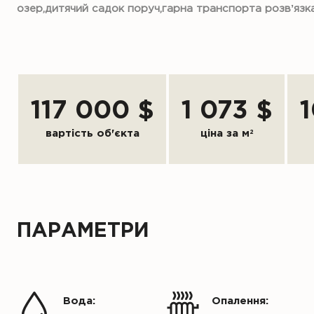
озер,дитячий садок поруч,гарна транспорта розвʼязк
117 000 $
1 073 $
вартість об'єкта
ціна за м
2
ПАРАМЕТРИ
Вода:
Опалення: