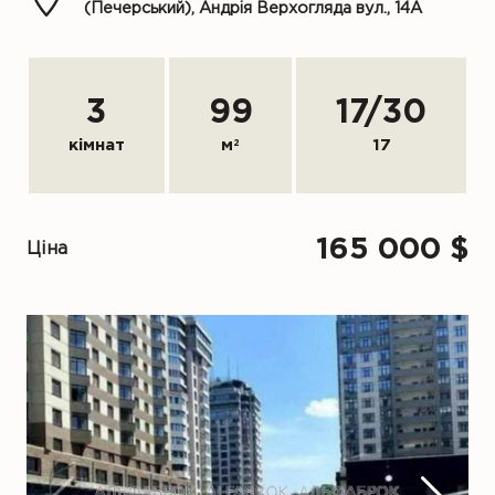
(Печерський), Андрія Верхогляда вул., 14А
3
99
17
/
30
кімнат
м
2
17
165 000 $
Ціна