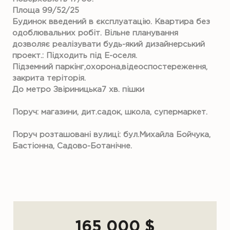
Площа 99/52/25
Будинок введений в єксплуатацію. Квартира без
одоблювальних робіт. Вільне планування
дозволяє реалізувати будь-який дизайнерський
проект.: Підходить під Е-оселя.
Підземний паркінг,охорона,відеоспостереження,
закрита теріторія.
До метро Звіриницька7 хв. пішки
Поруч: магазини, дит.садок, школа, супермаркет.
Поруч розташовані вулиці: бул.Михайла Бойчука,
Бастіонна, Садово-Ботанічне.
165 000 $