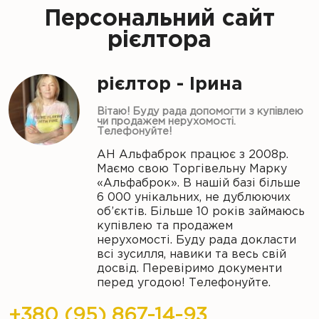
Персональний сайт
рієлтора
рієлтор - Ірина
Вітаю! Буду рада допомогти з купівлею
чи продажем нерухомості.
Телефонуйте!
АН Альфаброк працює з 2008р.
Маємо свою Торгівельну Марку
«Альфаброк». В нашій базі більше
6 000 унікальних, не дублюючих
об’єктів. Більше 10 років займаюсь
купівлею та продажем
нерухомості. Буду рада докласти
всі зусилля, навики та весь свій
досвід. Перевіримо документи
перед угодою! Телефонуйте.
+380 (95) 867-14-93