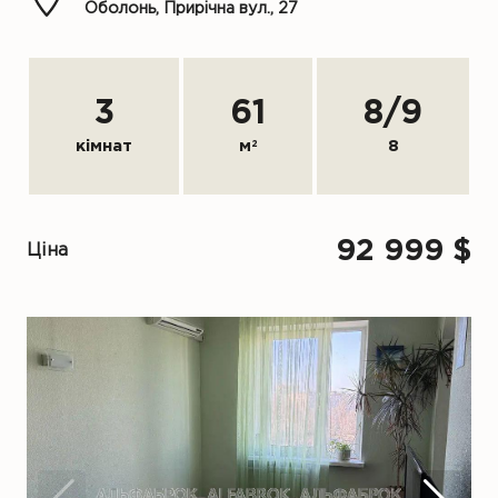
Оболонь, Прирічна вул., 27
3
61
8
/
9
кімнат
м
2
8
92 999 $
Ціна