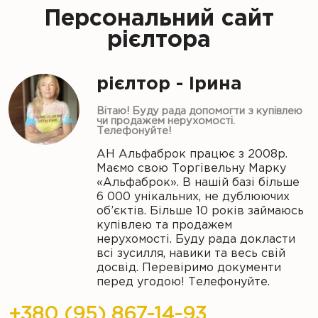
Персональний сайт
рієлтора
рієлтор - Ірина
Вітаю! Буду рада допомогти з купівлею
чи продажем нерухомості.
Телефонуйте!
АН Альфаброк працює з 2008р.
Маємо свою Торгівельну Марку
«Альфаброк». В нашій базі більше
6 000 унікальних, не дублюючих
об’єктів. Більше 10 років займаюсь
купівлею та продажем
нерухомості. Буду рада докласти
всі зусилля, навики та весь свій
досвід. Перевіримо документи
перед угодою! Телефонуйте.
+380 (95) 867-14-93