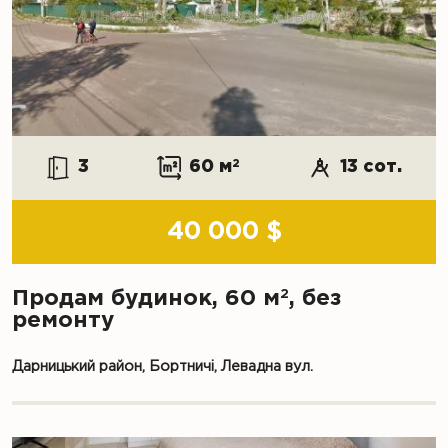
3
60 м
2
13 сот.
40 000 $
2
Продам будинок, 60 м
, без
ремонту
Дарницький район, Бортничі, Левадна вул.