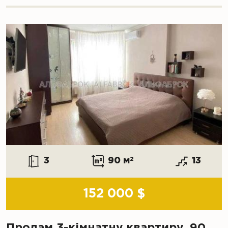
3
90 м
2
13
152 000 $
Продам 3-кімнатну квартиру, 90