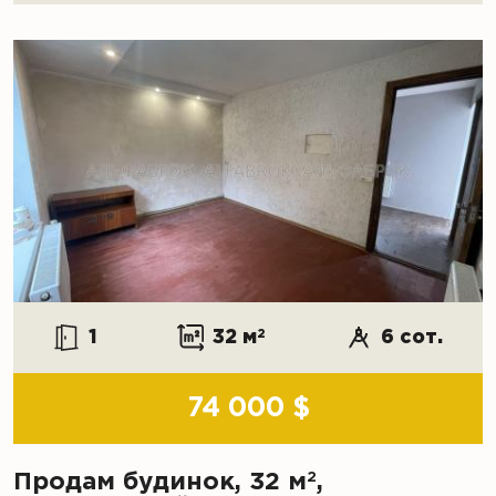
1
32 м
2
6 сот.
74 000 $
2
Продам будинок, 32 м
,