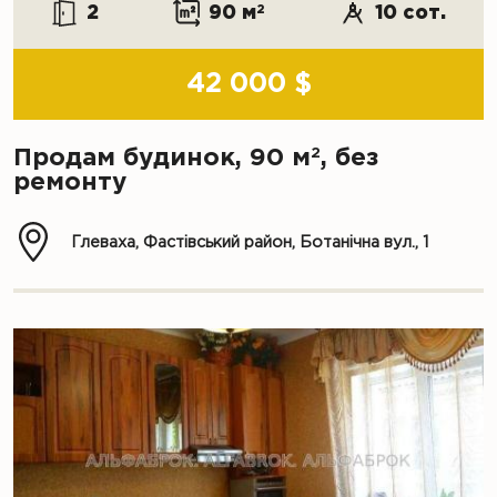
2
90 м
2
10 сот.
42 000 $
2
Продам будинок, 90 м
, без
ремонту
Глеваха, Фастівський район, Ботанічна вул., 1