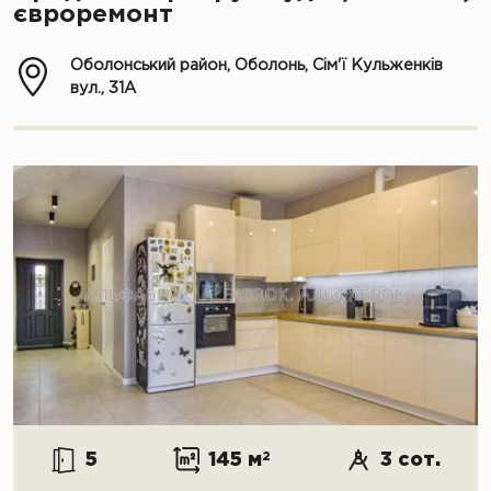
євроремонт
Оболонський район, Оболонь, Сім'ї Кульженків
вул., 31А
5
145 м
2
3 сот.