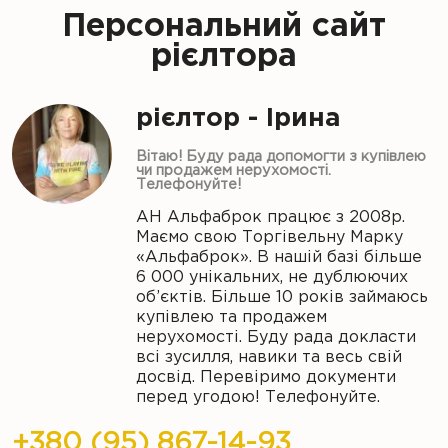
Персональний сайт
рієлтора
рієлтор - Ірина
Вітаю! Буду рада допомогти з купівлею
чи продажем нерухомості.
Телефонуйте!
АН Альфаброк працює з 2008р.
Маємо свою Торгівельну Марку
«Альфаброк». В нашій базі більше
6 000 унікальних, не дублюючих
об’єктів. Більше 10 років займаюсь
купівлею та продажем
нерухомості. Буду рада докласти
всі зусилля, навики та весь свій
досвід. Перевіримо документи
перед угодою! Телефонуйте.
+380 (95) 867-14-93