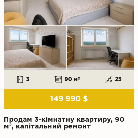
3
90 м
2
25
149 990 $
Продам 3-кімнатну квартиру, 90
2
м
, капітальний ремонт