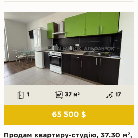
1
37 м
2
17
65 500 $
2
Продам квартиру-студію, 37.30 м
,