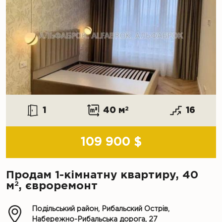
1
40 м
2
16
109 900 $
Продам 1-кімнатну квартиру, 40
2
м
, євроремонт
Подільський район, Рибальский Острів,
Набережно-Рибальська дорога, 27