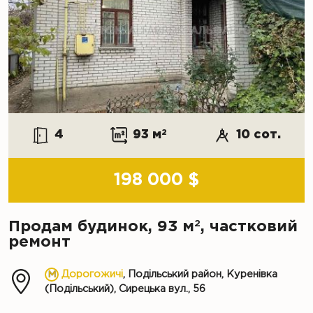
4
93 м
2
10 сот.
198 000 $
2
Продам будинок, 93 м
, частковий
ремонт
Дорогожичі
, Подільський район, Куренівка
(Подільський), Сирецька вул., 56