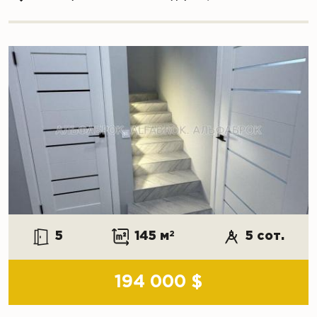
5
145 м
2
5 сот.
194 000 $