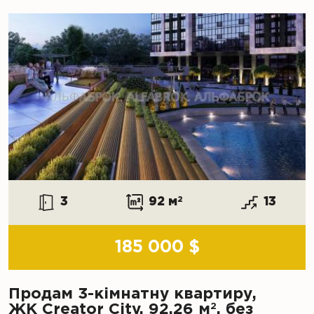
3
92 м
2
13
185 000 $
Продам 3-кімнатну квартиру,
2
ЖК Creator City, 92.26 м
, без