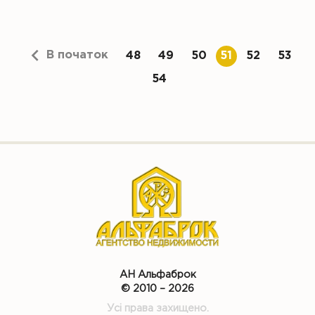
В початок
48
49
50
51
52
53
54
АН Альфаброк
© 2010 – 2026
Усі права захищено.