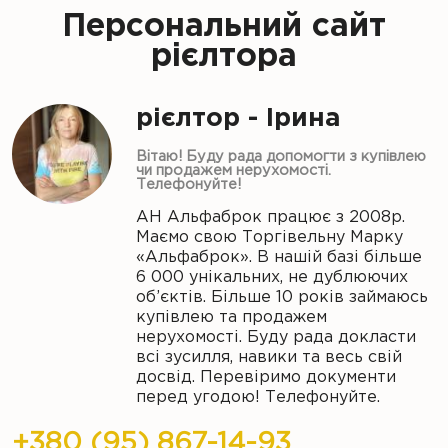
Персональний сайт
рієлтора
рієлтор - Ірина
Вітаю! Буду рада допомогти з купівлею
чи продажем нерухомості.
Телефонуйте!
АН Альфаброк працює з 2008р.
Маємо свою Торгівельну Марку
«Альфаброк». В нашій базі більше
6 000 унікальних, не дублюючих
об’єктів. Більше 10 років займаюсь
купівлею та продажем
нерухомості. Буду рада докласти
всі зусилля, навики та весь свій
досвід. Перевіримо документи
перед угодою! Телефонуйте.
+380 (95) 867-14-93