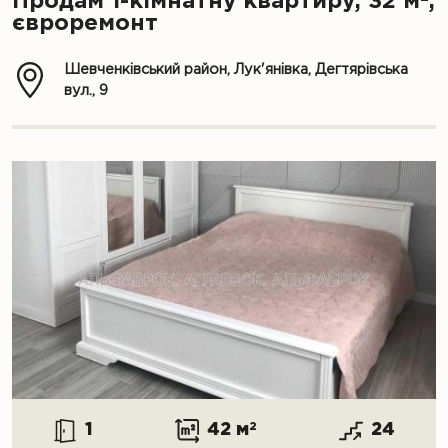
Продам 1-кімнатну квартиру, 32 м
,
євроремонт
Шевченківський район, Лук'янівка, Дегтярівська
вул., 9
1
42 м
2
24