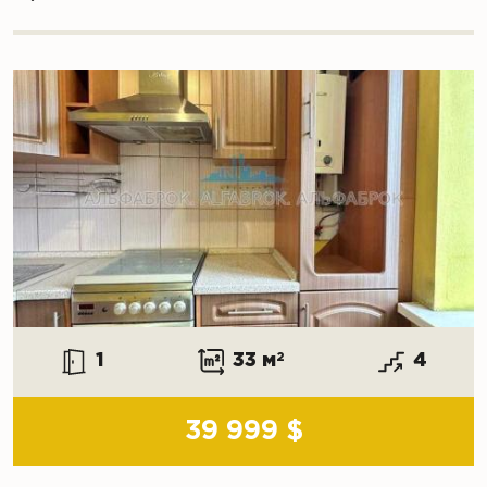
1
33 м
2
4
39 999 $