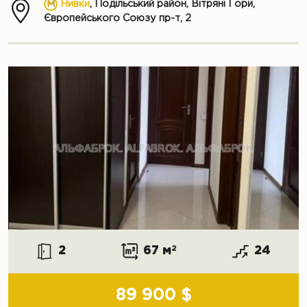
Нивки
, Подільський район, Вітряні Гори,
Європейського Союзу пр-т, 2
2
67 м
2
24
89 900 $