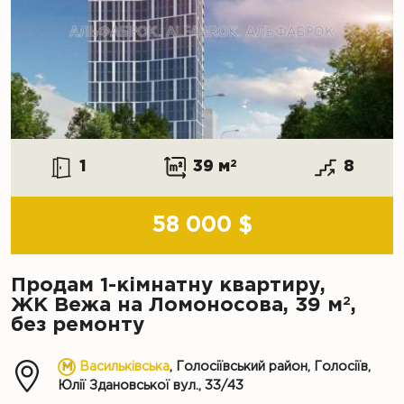
1
39 м
2
8
58 000 $
Продам 1-кімнатну квартиру,
2
ЖК Вежа на Ломоносова, 39 м
,
без ремонту
Васильківська
, Голосіївський район, Голосіїв,
Юлії Здановської вул., 33/43