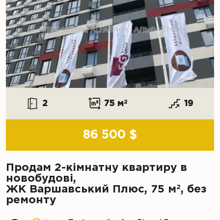
2
75 м
2
19
86 500 $
Продам 2-кімнатну квартиру в
новобудові,
2
ЖК Варшавський Плюс, 75 м
, без
ремонту