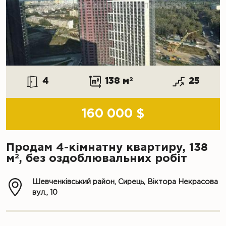
4
138 м
2
25
160 000 $
Продам 4-кімнатну квартиру, 138
2
м
, без оздоблювальних робіт
Шевченківський район, Сирець, Віктора Некрасова
вул., 10