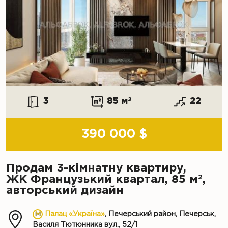
3
85 м
2
22
390 000 $
Продам 3-кімнатну квартиру,
2
ЖК Французький квартал, 85 м
,
авторський дизайн
Палац «Україна»
, Печерський район, Печерськ,
Василя Тютюнника вул., 52/1