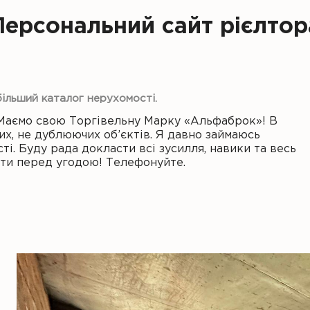
Персональний сайт рієлтор
більший каталог нерухомості.
Маємо свою Торгівельну Марку «Альфаброк»! В
их, не дублюючих об’єктів. Я давно займаюсь
і. Буду рада докласти всі зусилля, навики та весь
нти перед угодою! Телефонуйте.