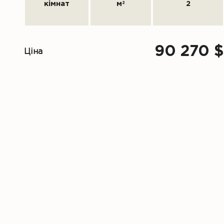
кімнат
м
2
2
90 270 $
Ціна