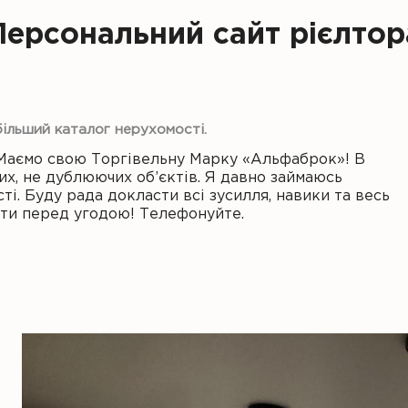
Персональний сайт рієлтор
більший каталог нерухомості.
Маємо свою Торгівельну Марку «Альфаброк»! В
их, не дублюючих об’єктів. Я давно займаюсь
і. Буду рада докласти всі зусилля, навики та весь
нти перед угодою! Телефонуйте.