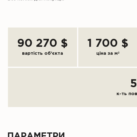
90 270 $
1 700 $
вартість об'єкта
ціна за м
2
5
к-ть по
ПАРАМЕТРИ