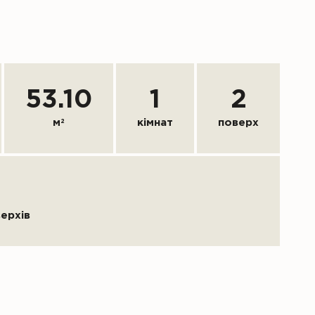
53.10
1
2
м
2
кімнат
поверх
верхів