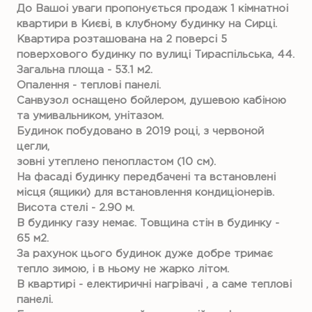
До Вашоі уваги пропонується продаж 1 кімнатноі
квартири в Києві, в клубному будинку на Сирці.
Квартира розташована на 2 поверсі 5
поверхового будинку по вулиці Тираспільська, 44.
Загальна площа - 53.1 м2.
Опалення - теплові панелі.
Санвузол оснащено бойлером, душевою кабіною
та умивальником, унітазом.
Будинок побудовано в 2019 році, з червоной
цегли,
зовні утеплено пенопластом (10 см).
На фасаді будинку передбачені та встановлені
місця (ящики) для встановлення кондиціонерів.
Висота стелі - 2.90 м.
В будинку газу немає. Товщина стін в будинку -
65 м2.
За рахунок цього будинок дуже добре тримає
тепло зимою, і в ньому не жарко літом.
В квартирі - електиричні нагрівачі , а саме теплові
панелі.