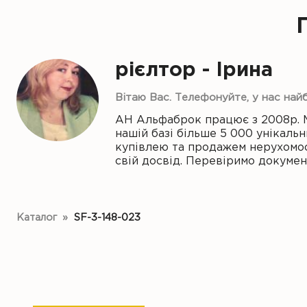
рієлтор - Ірина
Вітаю Вас. Телефонуйте, у нас най
АН Альфаброк працює з 2008р. 
нашій базі більше 5 000 унікальн
купівлею та продажем нерухомост
свій досвід. Перевіримо докуме
Каталог
»
SF-3-148-023