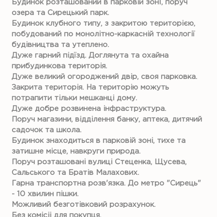
Будинок розташований в парковій зонІ, поруч
озера та Сирецький парк.
Будинок клубного типу, з закритою територією,
побудований по монолітно-каркасній технології
будівництва та утеплено.
Дуже гарний підїзд. Доглянута та охайна
прибудинкова територія.
Дуже великий огороджений двір, своя парковка.
Закрита територія. На територію можуть
потрапити тільки мешканці дому.
Дуже добре розвинена інфраструктура.
Поруч магазини, відділення банку, аптека, дитячий
садочок та школа.
Будинок знаходиться в парковій зоні, тихе та
затишне місце, навкруги природа.
Поруч розташовані вулиці Стеценка, Щусева,
Сальського та Братів Малахових.
Гарна транспортна розв'язка. До метро "Сирець"
- 10 хвилин пішки.
Можливий безготівковий розрахунок.
Без комісіі для покупця.