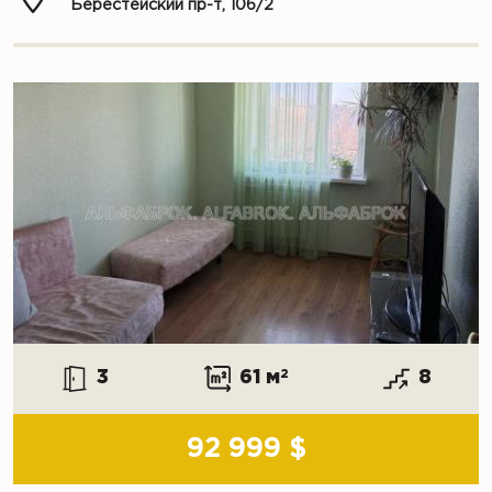
Берестейский пр-т, 106/2
3
61 м
2
8
92 999 $