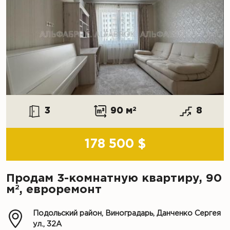
3
90 м
2
8
178 500 $
Продам 3-комнатную квартиру, 90
2
м
, евроремонт
Подольский район, Виноградарь, Данченко Сергея
ул., 32А