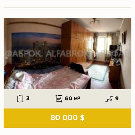
3
60 м
2
9
80 000 $