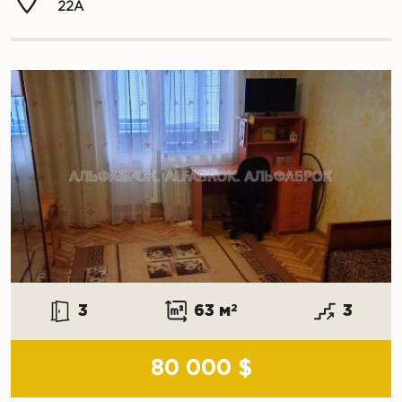
22А
3
63 м
2
3
80 000 $