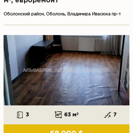
м
, евроремонт
Оболонский район, Оболонь, Владимира Ивасюка пр-т
3
63 м
2
7