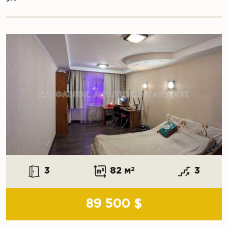
3
82 м
2
3
89 500 $