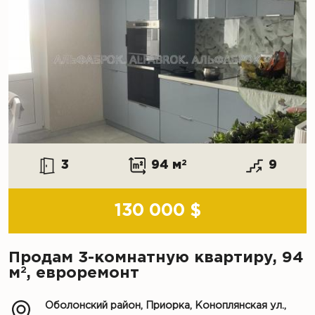
3
94 м
2
9
130 000 $
Продам 3-комнатную квартиру, 94
2
м
, евроремонт
Оболонский район, Приорка, Коноплянская ул.,